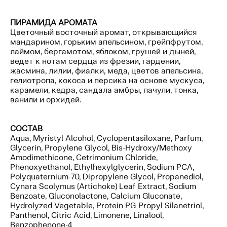
ПИРАМИДА АРОМАТА
Цветочный восточный аромат, открывающийся
мандарином, горьким апельсином, грейпфрутом,
лаймом, бергамотом, яблоком, грушей и дыней,
ведет к нотам сердца из фрезии, гардении,
жасмина, лилии, фиалки, меда, цветов апельсина,
гелиотропа, кокоса и персика на основе мускуса,
карамели, кедра, сандала амбры, пачули, тонка,
ванили и орхидей.
СОСТАВ
Aqua, Myristyl Alcohol, Cyclopentasiloxane, Parfum,
Glycerin, Propylene Glycol, Bis-Hydroxy/Methoxy
Amodimethicone, Cetrimonium Chloride,
Phenoxyethanol, Ethylhexylglycerin, Sodium PCA,
Polyquaternium-70, Dipropylene Glycol, Propanediol,
Cynara Scolymus (Artichoke) Leaf Extract, Sodium
Benzoate, Gluconolactone, Calcium Gluconate,
Hydrolyzed Vegetable, Protein PG-Propyl Silanetriol,
Panthenol, Citric Acid, Limonene, Linalool,
Benzophenone-4