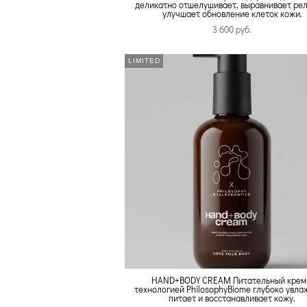
деликатно отшелушивает, выравнивает рел
улучшает обновление клеток кожи.
3 600 pуб.
LIMITED
HAND+BODY CREAM Питательный крем
технологией PhilosophyBiome глубоко увла
питает и восстанавливает кожу.