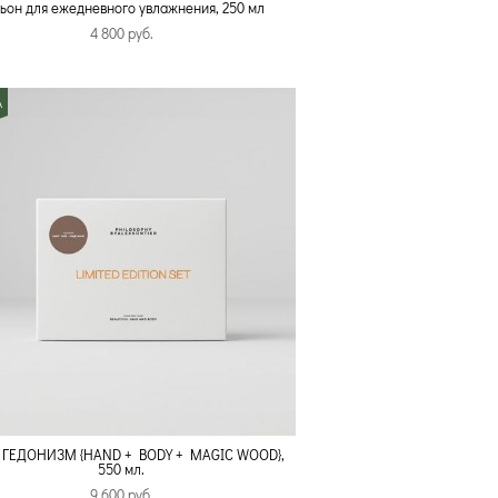
ьон для ежедневного увлажнения, 250 мл
4 800 pуб.
А
 ГЕДОНИЗМ {HAND + BODY + MAGIC WOOD},
550 мл.
9 600 pуб.