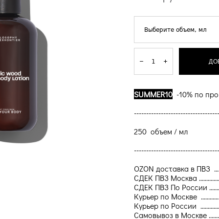
Выберите объем, мл
ДО
SUMMER10
-10% по про
----------------------------------
250 объем / мл
----------------------------------
OZON доставка в ПВЗ .........
СДЕК ПВЗ Москва ................
СДЕК ПВЗ По России ...........
Курьер по Москве ..............
Курьер по России ................
Самовывоз в Москве ...........