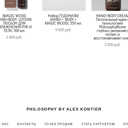
{MAGIC WOOD
Набор ГЕДОНИЗМ
HAND+BODY CREA
AND+BODY LOTION}
{HAND + BODY +
Питательный крем 
ЛОСЬОН ДЛЯ
MAGIC WOOD}, 550 мл.
технологией
ВЛАЖНЕНИЯ РУК И
PhilosophyBiome
9 600 pуб.
ТЕЛА, 100 мл.
глубоко увлажняет
питает и
2 400 pуб.
восстанавливает кож
2 500 pуб.
PHILOSOPHY BY ALEX KONTIER
О НАС
КОНТАКТЫ
ТОЧКИ ПРОДАЖ
СТАТЬ ПАРТНЕРОМ
ОП