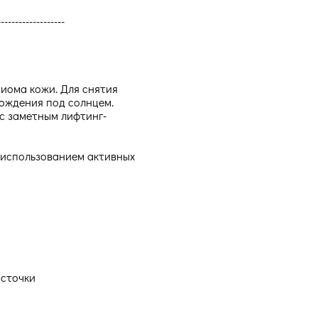
-------------------
иома кожи. Для снятия
ождения под солнцем.
с заметным лифтинг-
 использованием активных
осточки