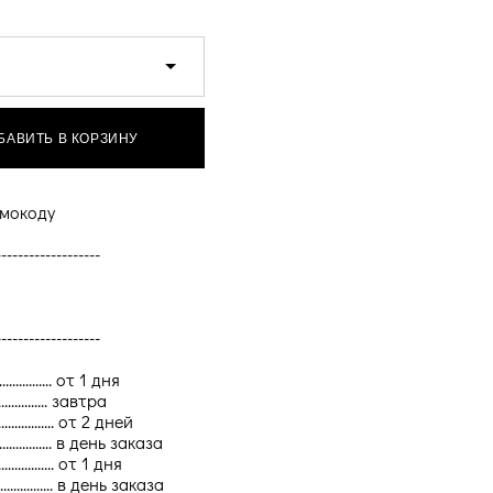
БАВИТЬ В КОРЗИНУ
мокоду
-------------------
-------------------
.......... от 1 дня
............ завтра
............ от 2 дней
.............. в день заказа
............. от 1 дня
............ в день заказа