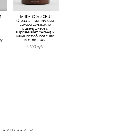
M
HAND+BODY SCRUB
с
Скраб с двумя видами
сахара деликатно
отшелушивает,
,
выравнивает рельеф и
улучшает обновление
у.
клеток кожи.
3 600 pуб.
ЛАТА И ДОСТАВКА