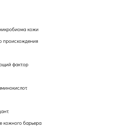
 микробиома кожи
го происхождения
яющий фактор
 аминокислот
дант
ие кожного барьера