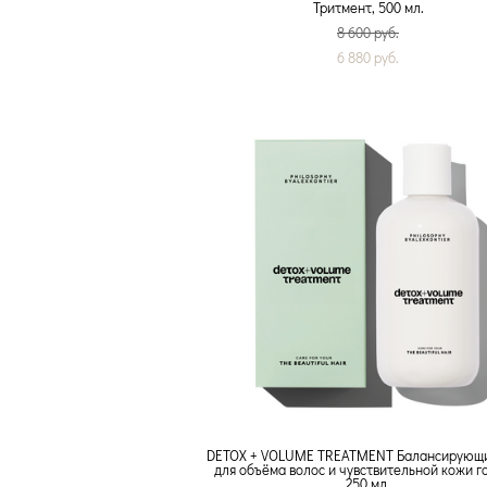
Тритмент, 500 мл.
8 600 pуб.
6 880 pуб.
DETOX + VOLUME TREATMENT Балансирующи
для объёма волос и чувствительной кожи г
250 мл.