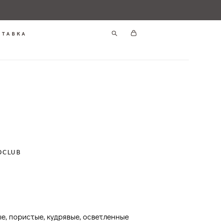
СТАВКА
OCLUB
е, пористые, кудрявые, осветленные