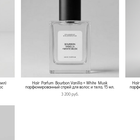
фил)
Hair Parfum Bourbon Vanilla + White Musk
Hair
ос
парфюмированный спрей для волос и тела, 15 мл.
парфю
3 200 pуб.